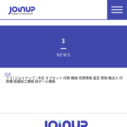
3
NEWS
TOP
3 | ジョイナップ : 中古 オフセット 印刷 機械 売買情報 査定 買取 輸出入 印
刷機 紙器紙工機械 段ボール機械