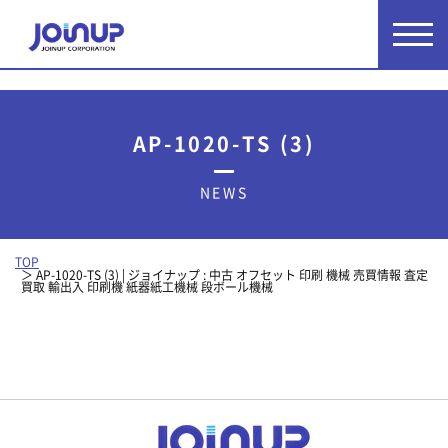
AP-1020-TS (3)
NEWS
TOP
AP-1020-TS (3) | ジョイナップ : 中古 オフセット 印刷 機械 売買情報 査定
買取 輸出入 印刷機 紙器紙工機械 段ボール機械