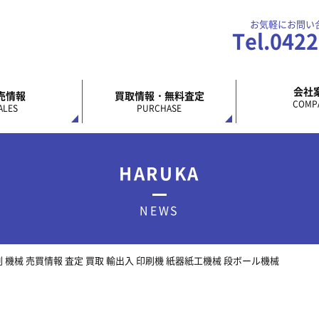
お気軽にお問い
Tel.042
会社
売情報
買取情報・無料査定
COMP
ALES
PURCHASE
HARUKA
NEWS
 印刷 機械 売買情報 査定 買取 輸出入 印刷機 紙器紙工機械 段ボール機械