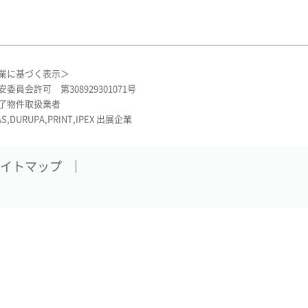
業に基づく表示＞
委員会許可 第308929301071号
了物件取扱業者
AS,DURUPA,PRINT,IPEX 出展企業
イトマップ