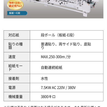
対応紙
段ボール（板紙-E段）
貼りの種
普通貼り、両サイド貼り、底貼
類
り
速度
MAX.250-300m /分
給紙モー
自動連続給紙
ド
接着剤
水性
電源
7.5KW AC 220V / 380V
機械重量
3800キロ