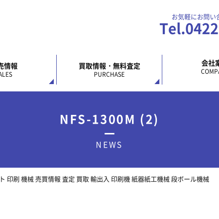
お気軽にお問い
Tel.042
会社
売情報
買取情報・無料査定
COMP
ALES
PURCHASE
NFS-1300M (2)
NEWS
 オフセット 印刷 機械 売買情報 査定 買取 輸出入 印刷機 紙器紙工機械 段ボール機械