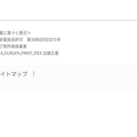
業に基づく表示＞
委員会許可 第308929301071号
了物件取扱業者
AS,DURUPA,PRINT,IPEX 出展企業
イトマップ