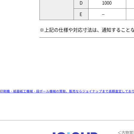
D
1000
E
–
※上記の仕様や対応寸法は、通知すること
印刷機・紙器紙工機械・段ボール機械の買取、販売ならジョイナップまで高額査定してお
＜古物営