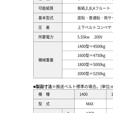
可能紙質
板紙,E,B,Aフルート
基本型式
底貼・普通貼・両サ
圧 着
上下ベルトコンベヤ
所要電力
5.55kw 200V
1400型＝4500kg
1600型＝4750kg
機械重量
1800型＝5000kg
2000型＝5250kg
■製函寸法
※搬送ベルト標準の場合。(単位:m
機 種
1400
型 式
MAX