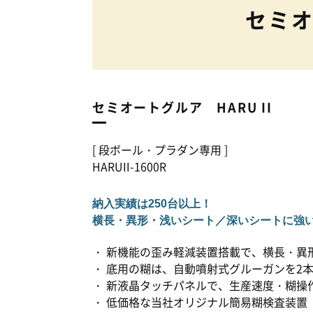
セミオ
セミオートグルア HARU II
[ 段ボール・プラダン専用 ]
HARUII-1600R
納入実績は250台以上！
横長・異形・浅いシート／深いシートに強
・ 新機能の歪み軽減装置搭載で、横長・異
・ 底用の糊は、自動噴射式グルーガンを2
・ 新液晶タッチパネルで、生産速度・糊操
・ 低価格な当社オリジナル簡易糊検査装置