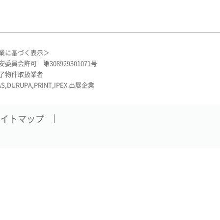
業に基づく表示＞
委員会許可 第308929301071号
了物件取扱業者
AS,DURUPA,PRINT,IPEX 出展企業
イトマップ