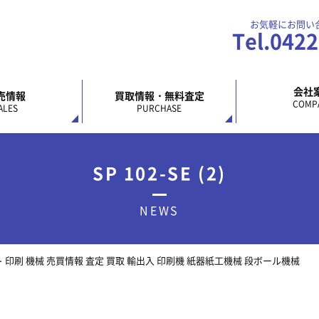
お気軽にお問い
Tel.042
会社
売情報
買取情報・無料査定
COMP
ALES
PURCHASE
SP 102-SE (2)
NEWS
 オフセット 印刷 機械 売買情報 査定 買取 輸出入 印刷機 紙器紙工機械 段ボール機械